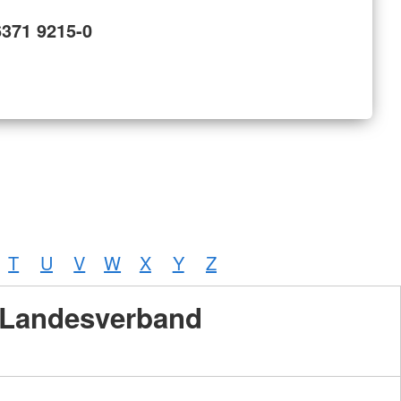
6371 9215-0
T
U
V
W
X
Y
Z
Landesverband