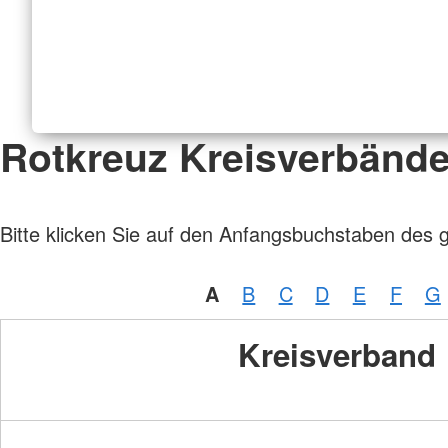
Rotkreuz Kreisverbänd
Bitte klicken Sie auf den Anfangsbuchstaben des 
A
B
C
D
E
F
G
Kreisverband