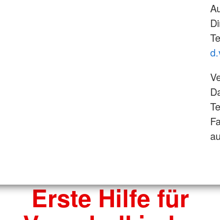
Au
Di
Te
d.
Ve
Da
Te
F
au
Erste Hilfe für