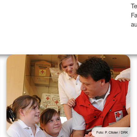
Te
F
au
Foto: P. Citoler / DRK