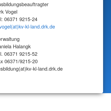
sbildungsbeauftragter
rk Vogel
l: 06371 9215-24
vogel(at)kv-kl-land.drk.de
rwaltung
niela Halangk
l. 06371 9215-52
ax 06371/9215-20
sbildung(at)kv-kl-land.drk.de