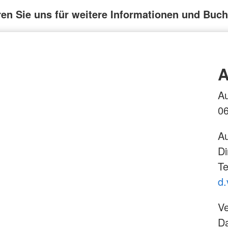
ren Sie uns für weitere Informationen und Buc
A
Au
0
Au
Di
Te
d.
Ve
Da