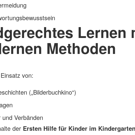
vermeidung
wortungsbewusstsein
dgerechtes Lernen 
ernen Methoden
Einsatz von:
eschichten („Bilderbuchkino“)
lagen
er und Verbänden
alte der
Ersten Hilfe für Kinder im Kindergarte