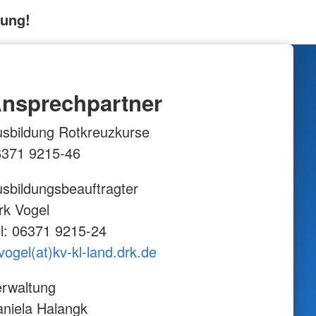
hung!
nsprechpartner
sbildung Rotkreuzkurse
6371 9215-46
sbildungsbeauftragter
rk Vogel
l: 06371 9215-24
vogel(at)kv-kl-land.drk.de
rwaltung
niela Halangk