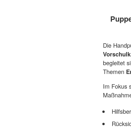
Puppe 
Die Hand
Vorschulk
begleitet s
Themen
E
Im Fokus s
Maßnahmen
Hilfsbe
Rücksi