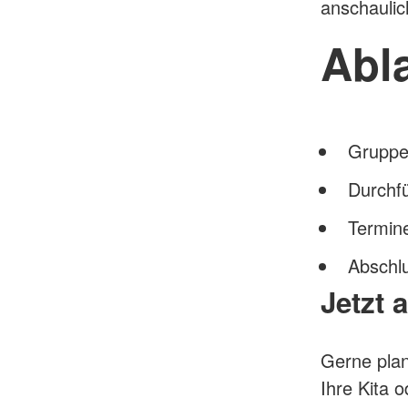
anschaulic
Abl
Gruppe
Durchfü
Termin
Abschlu
Jetzt 
Gerne plan
Ihre Kita 