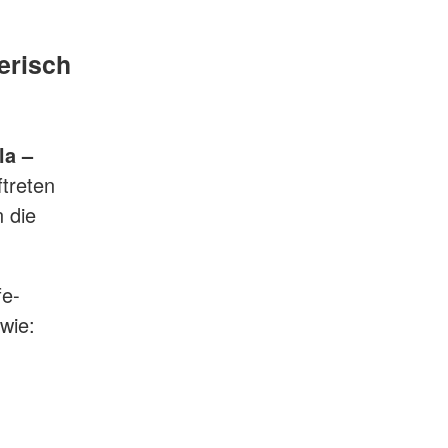
lerisch
la –
ftreten
n die
fe-
wie: