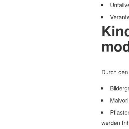
Unfall
Verant
Kin
mod
Durch den 
Bilderg
Malvor
Pflast
werden Inh