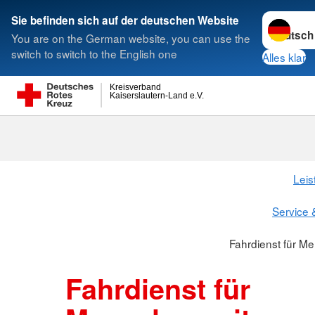
Sprache w
Sie befinden sich auf der deutschen Website
You are on the German website, you can use the
Suche
switch to switch to the English one
Alles klar
Kreisverband
Kaiserslautern-Land e.V.
Fahrdienst fü
Behinderungen
Leis
Service 
Fahrdienst für M
Fahrdienst für