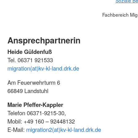
Soziale Be
Fachbereich Migr
Ansprechpartnerin
Heide Güldenfuß
Tel. 06371 921533
migration(at)kv-kl-land.drk.de
Am Feuerwehrturm 6
66849 Landstuhl
Marie Pfeffer-Kappler
Telefon 06371-9215-30,
Mobil: +49 160 – 92448132
E-Mail:
migration2(at)kv-kl-land.drk.de