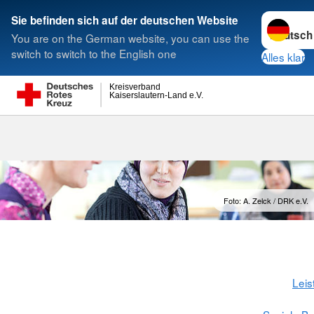
Sprache w
Sie befinden sich auf der deutschen Website
You are on the German website, you can use the
Suche
switch to switch to the English one
Alles klar
Kreisverband
Kaiserslautern-Land e.V.
Fachbereich M
Foto: A. Zelck / DRK e.V.
Leis