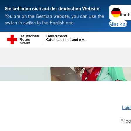
Sprache w
Sie befinden sich auf der deutschen Website
You are on the German website, you can use the
Suche
switch to switch to the English one
Alles klar
Kreisverband
Kaiserslautern-Land e.V.
Leis
Pfle