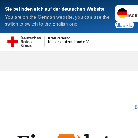
Sprache w
Sie befinden sich auf der deutschen Website
You are on the German website, you can use the
Suche
switch to switch to the English one
Alles klar
Kreisverband
Kaiserslautern-Land e.V.
B