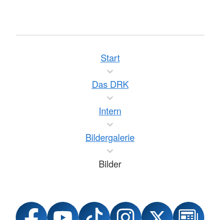
Start
Das DRK
Intern
Bildergalerie
Bilder