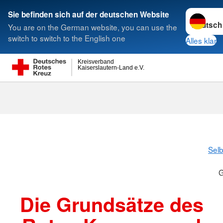
Sprache w
Sie befinden sich auf der deutschen Website
You are on the German website, you can use the
Suche
switch to switch to the English one
Alles klar
Kreisverband
Kaiserslautern-Land e.V.
Grundsätze
Selb
G
Die Grundsätze des