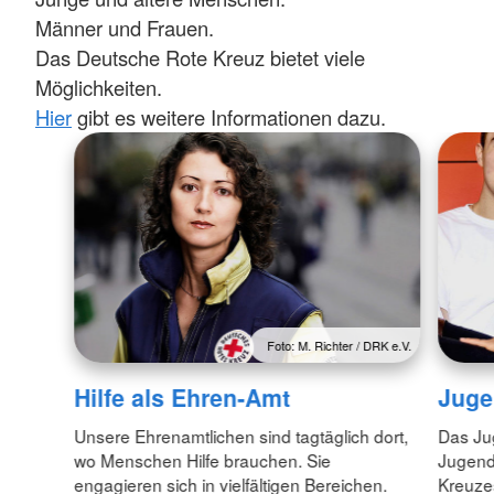
Männer und Frauen.
Das Deutsche Rote Kreuz bietet viele
Möglichkeiten.
Hier
gibt es weitere Informationen dazu.
Foto: M. Richter / DRK e.V.
Juge
Hilfe als Ehren-Amt
Das Jug
Unsere Ehrenamtlichen sind tagtäglich dort,
Jugend
wo Menschen Hilfe brauchen. Sie
Kreuzes
engagieren sich in vielfältigen Bereichen.