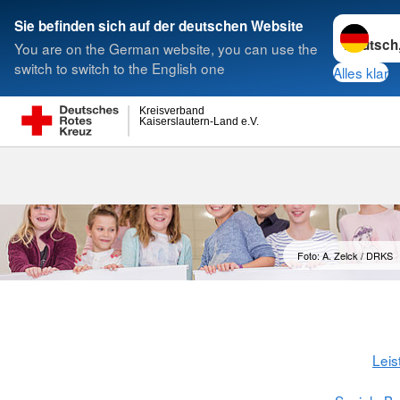
Sprache w
Sie befinden sich auf der deutschen Website
You are on the German website, you can use the
Suche
switch to switch to the English one
Alles klar
Kreisverband
Kaiserslautern-Land e.V.
Wohl-Fahrt un
Foto: A. Zelck / DRKS
Leis