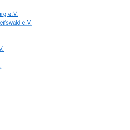
rg e.V.
ifswald e.V.
V.
.