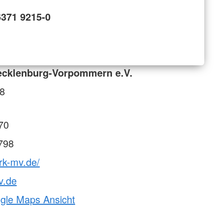
6371 9215-0
cklenburg-Vorpommern e.V.
98
70
798
rk-mv.de/
v.de
ogle Maps Ansicht