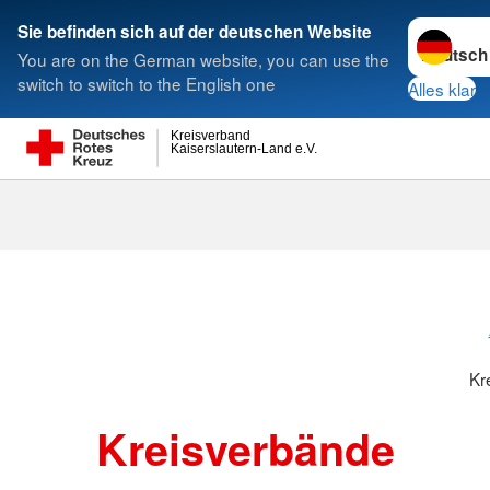
Sprache w
Sie befinden sich auf der deutschen Website
You are on the German website, you can use the
Suche
switch to switch to the English one
Alles klar
Kreisverband
Kaiserslautern-Land e.V.
Kreisverbänd
Kr
Kreisverbände