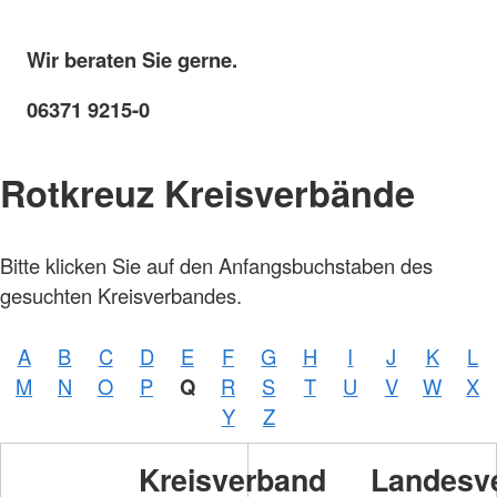
Wir beraten Sie gerne.
06371 9215-0
Rotkreuz Kreisverbände
Bitte klicken Sie auf den Anfangsbuchstaben des
gesuchten Kreisverbandes.
A
B
C
D
E
F
G
H
I
J
K
L
M
N
O
P
Q
R
S
T
U
V
W
X
Y
Z
Kreisverband
Landesv