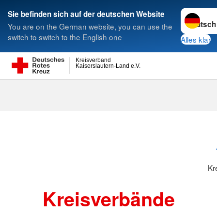
Sprache w
Sie befinden sich auf der deutschen Website
You are on the German website, you can use the
Suche
switch to switch to the English one
Alles klar
Kreisverband
Kaiserslautern-Land e.V.
Kreisverbänd
Kr
Kreisverbände