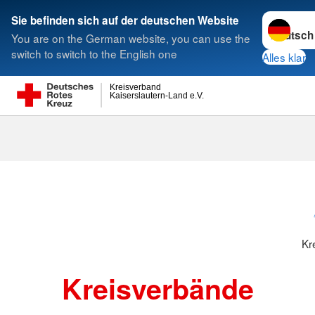
Sprache w
Sie befinden sich auf der deutschen Website
You are on the German website, you can use the
Suche
switch to switch to the English one
Alles klar
Kreisverband
Kaiserslautern-Land e.V.
Kreisverbänd
Kr
Kreisverbände