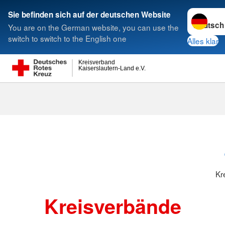
Sprache w
Sie befinden sich auf der deutschen Website
You are on the German website, you can use the
Suche
switch to switch to the English one
Alles klar
Kreisverband
Kaiserslautern-Land e.V.
Kreisverbänd
Kr
Kreisverbände