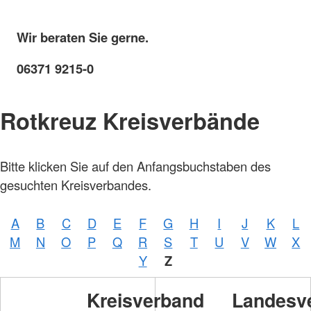
Wir beraten Sie gerne.
06371 9215-0
Rotkreuz Kreisverbände
Bitte klicken Sie auf den Anfangsbuchstaben des
gesuchten Kreisverbandes.
A
B
C
D
E
F
G
H
I
J
K
L
M
N
O
P
Q
R
S
T
U
V
W
X
Y
Z
Kreisverband
Landesv