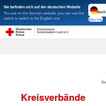
Sprache w
Sie befinden sich auf der deutschen Website
You are on the German website, you can use the
Suche
switch to switch to the English one
Alles klar
Kreisverband
Kaiserslautern-Land e.V.
Kreisverbänd
Kr
Kreisverbände