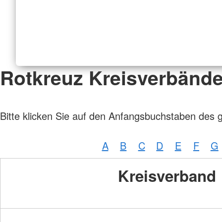
Rotkreuz Kreisverbänd
Bitte klicken Sie auf den Anfangsbuchstaben des 
A
B
C
D
E
F
G
Kreisverband