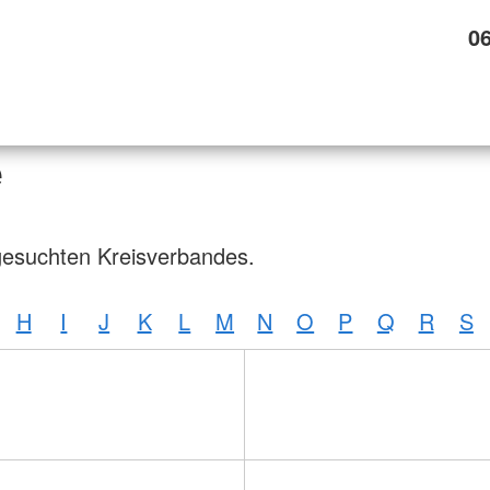
0
e
gesuchten Kreisverbandes.
H
I
J
K
L
M
N
O
P
Q
R
S