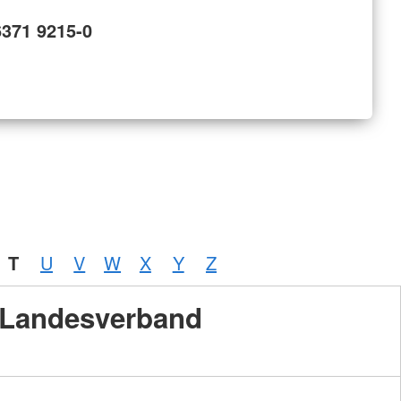
6371 9215-0
T
U
V
W
X
Y
Z
Landesverband