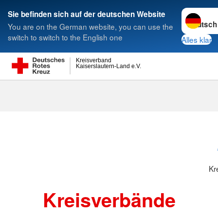
Sprache w
Sie befinden sich auf der deutschen Website
You are on the German website, you can use the
Suche
switch to switch to the English one
Alles klar
Kreisverband
Kaiserslautern-Land e.V.
Kreisverbänd
Kr
Kreisverbände