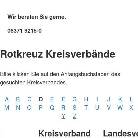
Wir beraten Sie gerne.
06371 9215-0
Rotkreuz Kreisverbände
Bitte klicken Sie auf den Anfangsbuchstaben des
gesuchten Kreisverbandes.
A
B
C
D
E
F
G
H
I
J
K
L
M
N
O
P
Q
R
S
T
U
V
W
X
Y
Z
Kreisverband
Landesv