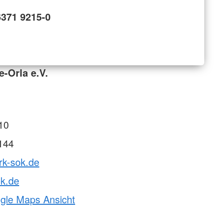
6371 9215-0
e-Orla e.V.
10
144
rk-sok.de
ok.de
ogle Maps Ansicht