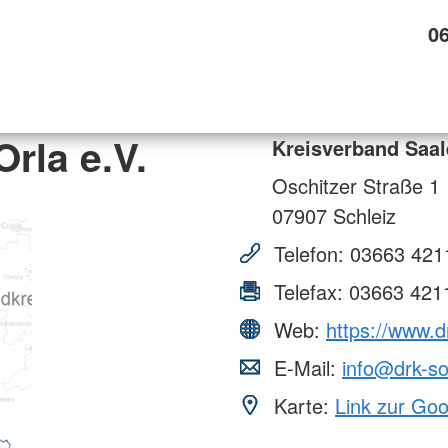
0
rla e.V.
Kreisverband Saal
Oschitzer Straße 1
07907
Schleiz
Telefon:
03663 421
Telefax:
03663 421
Web:
https://www.d
E-Mail:
info@drk-s
Karte:
Link zur Go