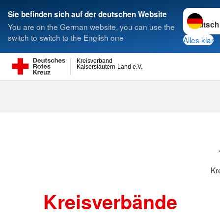
Sprache w
Sie befinden sich auf der deutschen Website
You are on the German website, you can use the
Suche
switch to switch to the English one
Alles klar
Kreisverband
Kaiserslautern-Land e.V.
Kreisverbänd
Kr
Kreisverbände