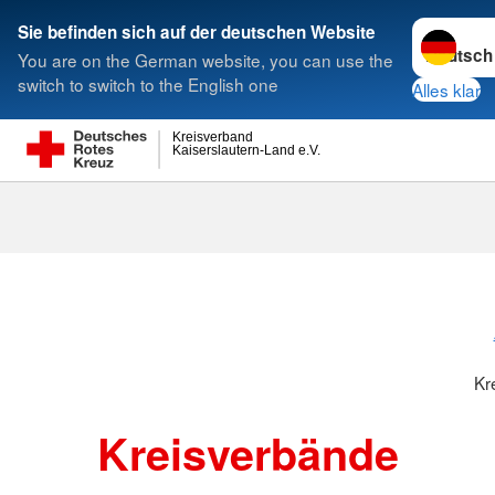
Sprache w
Sie befinden sich auf der deutschen Website
You are on the German website, you can use the
Suche
switch to switch to the English one
Alles klar
Kreisverband
Kaiserslautern-Land e.V.
Kreisverbänd
Kr
Kreisverbände