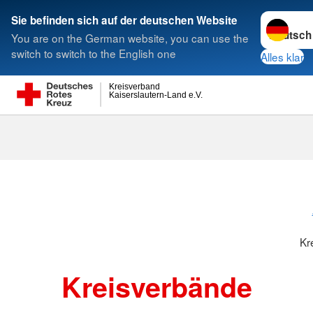
Sprache w
Sie befinden sich auf der deutschen Website
You are on the German website, you can use the
Suche
switch to switch to the English one
Alles klar
Kreisverband
Kaiserslautern-Land e.V.
Kreisverbänd
Kr
Kreisverbände