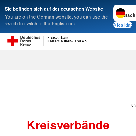
Sprache w
Sie befinden sich auf der deutschen Website
You are on the German website, you can use the
Suche
switch to switch to the English one
Alles klar
Kreisverband
Kaiserslautern-Land e.V.
Kreisverbänd
Kr
Kreisverbände