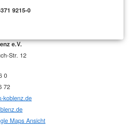
6371 9215-0
enz e.V.
ch-Str. 12
6 0
6 72
k-koblenz.de
blenz.de
ogle Maps Ansicht