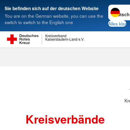
Sprache w
Sie befinden sich auf der deutschen Website
You are on the German website, you can use the
Suche
switch to switch to the English one
Alles klar
Kreisverband
Kaiserslautern-Land e.V.
Kreisverbänd
Kr
Kreisverbände