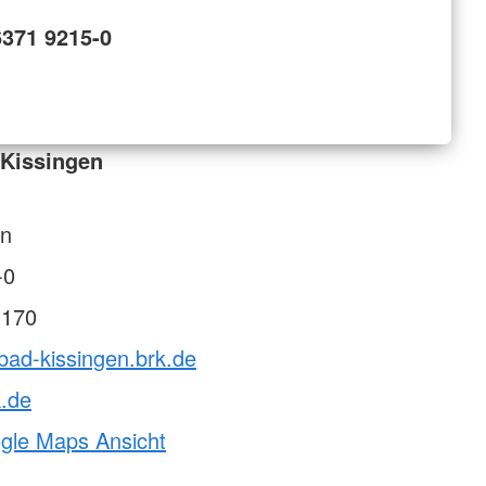
6371 9215-0
 Kissingen
en
-0
 170
bad-kissingen.brk.de
k.de
ogle Maps Ansicht