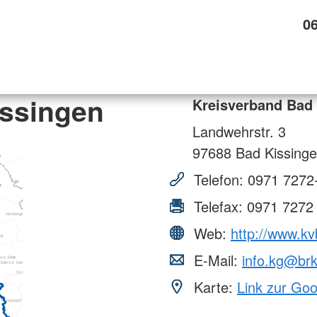
0
issingen
Kreisverband Bad
Landwehrstr. 3
97688
Bad Kissing
Telefon:
0971 7272
Telefax:
0971 7272
Web:
http://www.kv
E-Mail:
info.kg@br
Karte:
Link zur Go