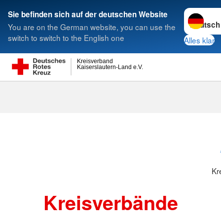
Sprache w
Sie befinden sich auf der deutschen Website
You are on the German website, you can use the
Suche
switch to switch to the English one
Alles klar
Kreisverband
Kaiserslautern-Land e.V.
Kreisverbänd
Kr
Kreisverbände