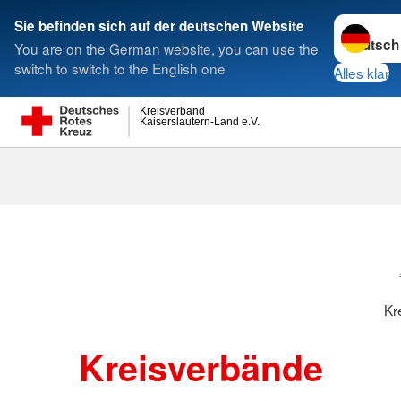
Sprache w
Sie befinden sich auf der deutschen Website
You are on the German website, you can use the
Suche
switch to switch to the English one
Alles klar
Kreisverband
Kaiserslautern-Land e.V.
Kreisverbänd
Kr
Kreisverbände