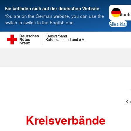
Sprache w
Sie befinden sich auf der deutschen Website
You are on the German website, you can use the
Suche
switch to switch to the English one
Alles klar
Kreisverband
Kaiserslautern-Land e.V.
Kreisverbänd
Kr
Kreisverbände