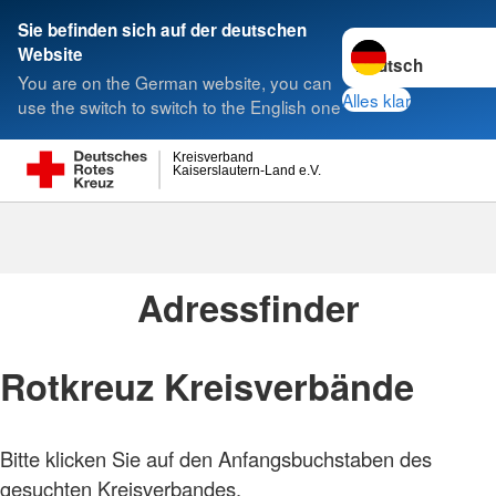
Sie befinden sich auf der deutschen
Sprache wechseln 
Website
Suche
You are on the German website, you can
Alles klar
use the switch to switch to the English one
Kreisverband
Kaiserslautern-Land e.V.
Adressen
Adressfinder
Rotkreuz Kreisverbände
Bitte klicken Sie auf den Anfangsbuchstaben des
gesuchten Kreisverbandes.