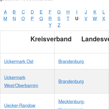
A
B
C
D
E
F
G
H
I
J
K
L
M
N
O
P
Q
R
S
T
U
V
W
X
Y
Z
Kreisverband
Landesv
Uckermark Ost
Brandenburg
Uckermark
Brandenburg
West/Oberbarnim
Mecklenburg-
Uecker-Randow