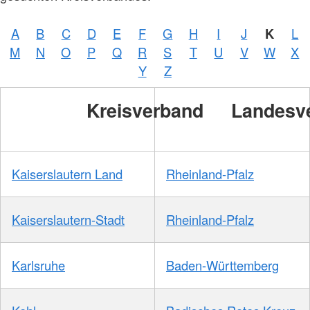
A
B
C
D
E
F
G
H
I
J
K
L
M
N
O
P
Q
R
S
T
U
V
W
X
Y
Z
Kreisverband
Landesv
Kaiserslautern Land
Rheinland-Pfalz
Kaiserslautern-Stadt
Rheinland-Pfalz
Karlsruhe
Baden-Württemberg