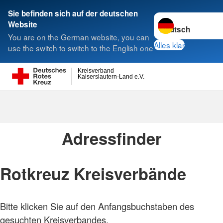
Sie befinden sich auf der deutschen
Sprache wechseln 
Website
Suche
You are on the German website, you can
Alles klar
use the switch to switch to the English one
Kreisverband
Kaiserslautern-Land e.V.
Adressen
Adressfinder
Rotkreuz Kreisverbände
Bitte klicken Sie auf den Anfangsbuchstaben des
gesuchten Kreisverbandes.